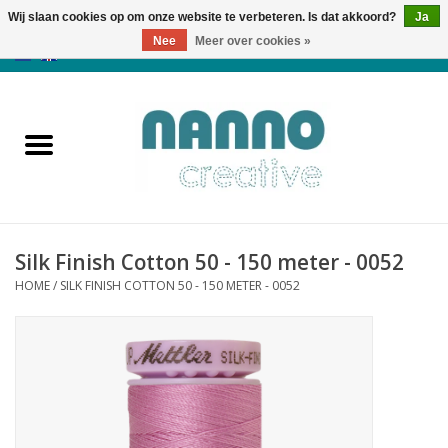
Wij slaan cookies op om onze website te verbeteren. Is dat akkoord?
Ja
Nee
Meer over cookies »
0 Artikelen - €0,00
Home
Producten
Cursussen
Silk Finish Cotton 50 - 150 meter - 0052
Nieuws
HOME
/
SILK FINISH COTTON 50 - 150 METER - 0052
Herfst & Halloween
Koopjeshoek
Laatste Kans