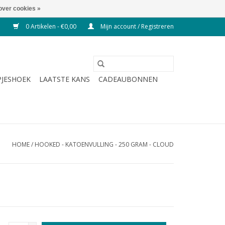
over cookies »
0 Artikelen - €0,00
Mijn account / Registreren
JESHOEK
LAATSTE KANS
CADEAUBONNEN
HOME
/
HOOKED - KATOENVULLING - 250 GRAM - CLOUD