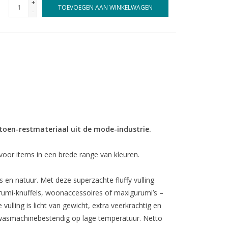
+
TOEVOEGEN AAN WINKELWAGEN
-
atoen-restmateriaal uit de mode-industrie.
 voor items in een brede range van kleuren.
n natuur. Met deze superzachte fluffy vulling
urumi-knuffels, woonaccessoires of maxigurumi’s –
vulling is licht van gewicht, extra veerkrachtig en
wasmachinebestendig op lage temperatuur. Netto