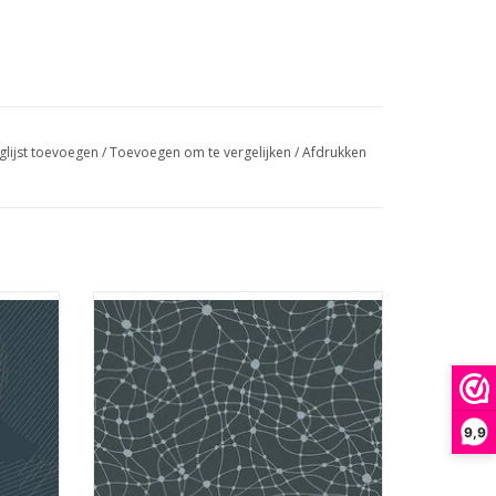
glijst toevoegen
/
Toevoegen om te vergelijken
/
Afdrukken
nen
donkergrijs met stippen en lijnen
GEN
TOEVOEGEN AAN WINKELWAGEN
9,9