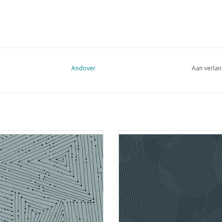
Andover
Aan verlan
grijs met lijnen
donkergrijs met cirkels van lij
EVOEGEN AAN WINKELWAGEN
TOEVOEGEN AAN WINKELWA