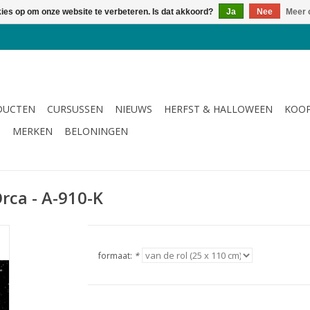
kies op om onze website te verbeteren. Is dat akkoord?
Ja
Nee
Meer 
DUCTEN
CURSUSSEN
NIEUWS
HERFST & HALLOWEEN
KOOP
G
MERKEN
BELONINGEN
Orca - A-910-K
formaat:
*