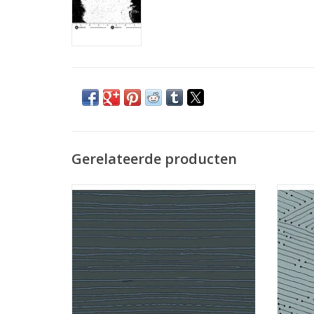
Gerelateerde producten
donkergrijs gestreepte stof
TOEVOEGEN AAN WINKELWAGEN
TO