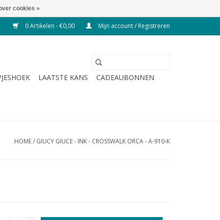
over cookies »
0 Artikelen - €0,00
Mijn account / Registreren
JESHOEK
LAATSTE KANS
CADEAUBONNEN
HOME
/
GIUCY GIUCE - INK - CROSSWALK ORCA - A-910-K