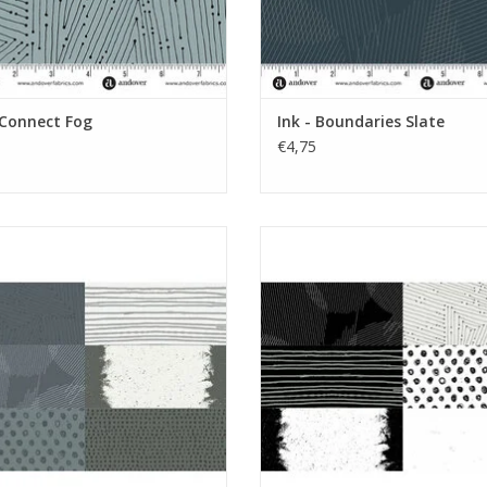
 Connect Fog
Ink - Boundaries Slate
€4,75
pakketje met 6 fat quarters
pakketje met 6 fat quarters
EVOEGEN AAN WINKELWAGEN
TOEVOEGEN AAN WINKELWA