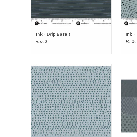
Ink - Drip Basalt
Ink -
€5,00
€5,00
grijs met getekende blokjes
TOEVOEGEN AAN WINKELWAGEN
TO