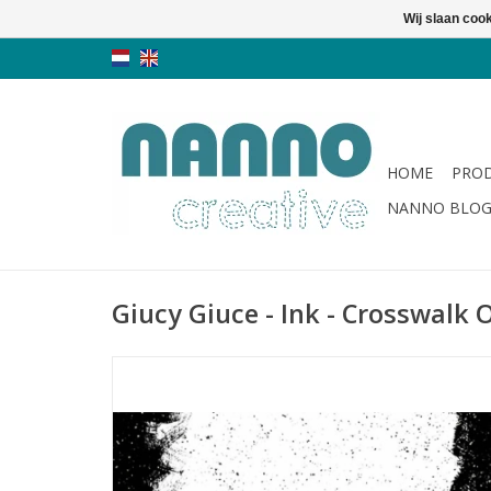
Wij slaan coo
HOME
PRO
NANNO BLO
Giucy Giuce - Ink - Crosswalk 