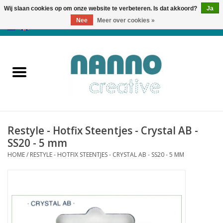
Wij slaan cookies op om onze website te verbeteren. Is dat akkoord?
Ja
Nee
Meer over cookies »
0 Artikelen - €0,00
Home
Producten
Cursussen
Restyle - Hotfix Steentjes - Crystal AB -
Nieuws
SS20 - 5 mm
HOME
/
RESTYLE - HOTFIX STEENTJES - CRYSTAL AB - SS20 - 5 MM
Herfst & Halloween
Koopjeshoek
Laatste Kans