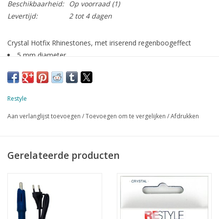
Beschikbaarheid:
Op voorraad
(1)
Levertijd:
2 tot 4 dagen
Crystal Hotfix Rhinestones, met iriserend regenboogeffect
5 mm diameter
144 stuks
met lijmlaag die geactiveerd wordt door warmte
Restyle
Aan verlanglijst toevoegen
/
Toevoegen om te vergelijken
/
Afdrukken
Gerelateerde producten