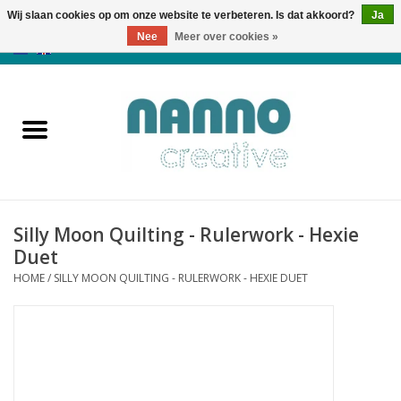
Wij slaan cookies op om onze website te verbeteren. Is dat akkoord?
Ja
Nee
Meer over cookies »
0 Artikelen - €0,00
Home
Producten
Cursussen
Silly Moon Quilting - Rulerwork - Hexie
Nieuws
Duet
HOME
/
SILLY MOON QUILTING - RULERWORK - HEXIE DUET
Herfst & Halloween
Koopjeshoek
Laatste Kans