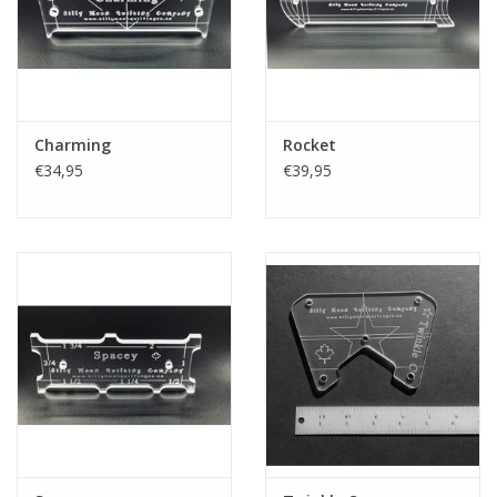
geen scherpe randen!
Inclusief non-sliptape voor extra weerstand, die desgewenst
eenvoudig kan worden aangebracht
Indien je twijfelt over welke liniaal je nodig hebt, neem dan
contact met ons op voordat je gaat bestellen.
Charming
Rocket
€34,95
€39,95