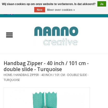
Wij slaan cookies op om onze website te verbeteren. Is dat akkoord?
Ja
Nee
Meer over cookies »
0 Artikelen - €0,00
Home
Producten
Cursussen
Handbag Zipper - 40 inch / 101 cm -
Nieuws
double slide - Turquoise
HOME
/
HANDBAG ZIPPER - 40 INCH / 101 CM - DOUBLE SLIDE -
Herfst & Halloween
TURQUOISE
Koopjeshoek
Laatste Kans