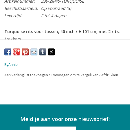
Artikelnummer:
339-ZIP40-TURQUOISE
Beschikbaarheid:
Op voorraad
(3)
Levertijd:
2 tot 4 dagen
Turquoise rits voor tassen, 40 inch / ± 101 cm, met 2 rits-
trekkers
Deze rits heeft brede lintjes en is zacht en flexibel; en daarom
gemakkelijk te verwerken, zeer geschikt voor tassen.
ByAnnie
Kan naar wens ingekort worden
Aan verlanglijst toevoegen
/
Toevoegen om te vergelijken
/
Afdrukken
De lange rits-trekker heeft een gaatje, waardoor een lintje,
stukje stof of andere versiering gehaald kan worden.
Meld je aan voor onze nieuwsbrief: