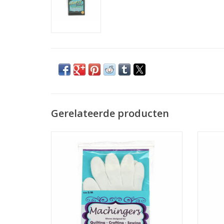
Gerelateerde producten
handschoentjes voor free-motion quilten,
diverse maten
TO
TOEVOEGEN AAN WINKELWAGEN