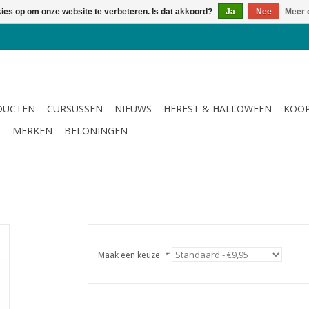
kies op om onze website te verbeteren. Is dat akkoord?
Ja
Nee
Meer 
DUCTEN
CURSUSSEN
NIEUWS
HERFST & HALLOWEEN
KOOP
G
MERKEN
BELONINGEN
Maak een keuze:
*