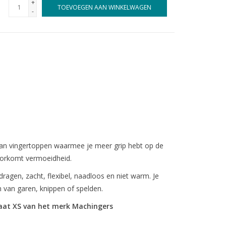
+
TOEVOEGEN AAN WINKELWAGEN
-
an vingertoppen waarmee je meer grip hebt op de
Voorkomt vermoeidheid.
ragen, zacht, flexibel, naadloos en niet warm. Je
n van garen, knippen of spelden.
 maat XS van het merk Machingers