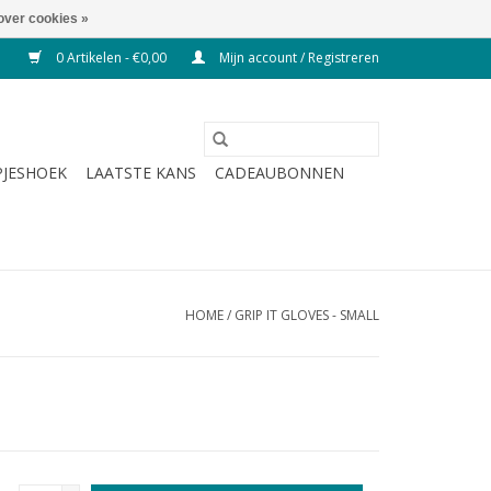
over cookies »
0 Artikelen - €0,00
Mijn account / Registreren
JESHOEK
LAATSTE KANS
CADEAUBONNEN
HOME
/
GRIP IT GLOVES - SMALL