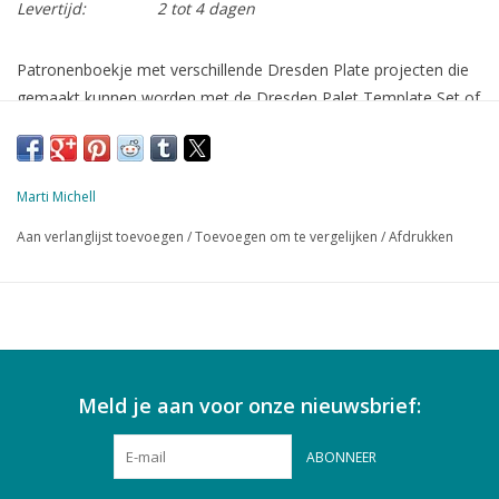
Levertijd:
2 tot 4 dagen
Patronenboekje met verschillende Dresden Plate projecten die
gemaakt kunnen worden met de Dresden Palet Template Set of
de Dresden Plate Mini Template set.
Je kunt ook zelf templates maken met behulp van de patronen
op ware grootte in het boekje
Marti Michell
Aan verlanglijst toevoegen
/
Toevoegen om te vergelijken
/
Afdrukken
Meld je aan voor onze nieuwsbrief:
ABONNEER