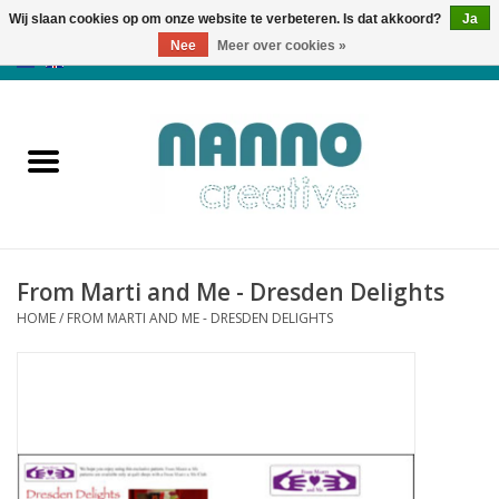
Wij slaan cookies op om onze website te verbeteren. Is dat akkoord?
Ja
Nee
Meer over cookies »
0 Artikelen - €0,00
Home
Producten
Cursussen
From Marti and Me - Dresden Delights
Nieuws
HOME
/
FROM MARTI AND ME - DRESDEN DELIGHTS
Herfst & Halloween
Koopjeshoek
Laatste Kans