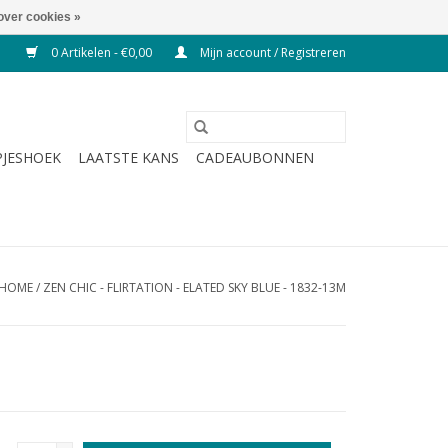
over cookies »
0 Artikelen - €0,00
Mijn account / Registreren
JESHOEK
LAATSTE KANS
CADEAUBONNEN
HOME
/
ZEN CHIC - FLIRTATION - ELATED SKY BLUE - 1832-13M