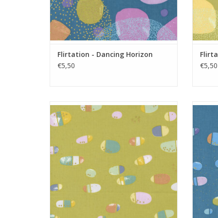
Flirtation - Dancing Horizon
Flirt
€5,50
€5,50
groen met gekleurde figuurtjes en goud
blau
metallic stipjes
TOEVOEGEN AAN WINKELWAGEN
TO