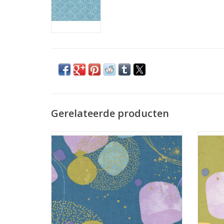
Gerelateerde producten
blauw met cirkels en goud metallic details
groe
TOEVOEGEN AAN WINKELWAGEN
TO