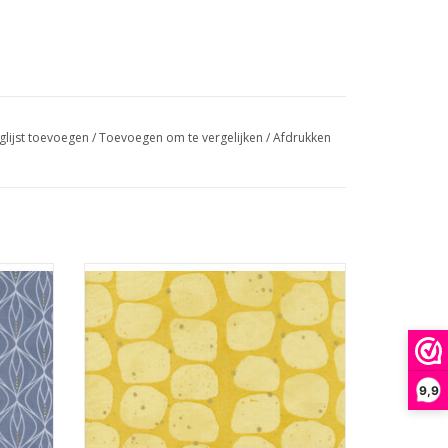
glijst toevoegen
/
Toevoegen om te vergelijken
/
Afdrukken
stipjes
geel met cirkels en goud metallic stipjes
GEN
TOEVOEGEN AAN WINKELWAGEN
9,9