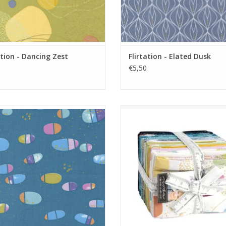
ation - Dancing Zest
Flirtation - Elated Dusk
€5,50
w met gekleurde figuren en goud
Zen Chic - Flirtation - Fat Quarter
metallic details
TOEVOEGEN AAN WINKELWA
EVOEGEN AAN WINKELWAGEN