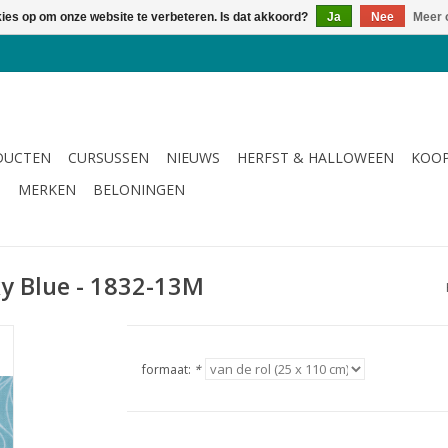
kies op om onze website te verbeteren. Is dat akkoord?
Ja
Nee
Meer 
DUCTEN
CURSUSSEN
NIEUWS
HERFST & HALLOWEEN
KOOP
G
MERKEN
BELONINGEN
Sky Blue - 1832-13M
formaat:
*