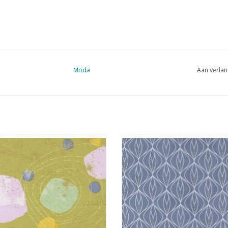
Moda
Aan verlan
n met gekleurde cirkels en goud
blauw met lijnen en goud metallic 
metallic details
TOEVOEGEN AAN WINKELWA
EVOEGEN AAN WINKELWAGEN