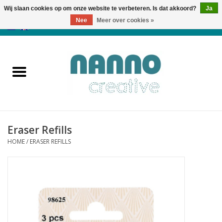
Wij slaan cookies op om onze website te verbeteren. Is dat akkoord?
Ja
Nee
Meer over cookies »
0 Artikelen - €0,00
Home
Producten
Cursussen
Eraser Refills
Nieuws
HOME
/
ERASER REFILLS
Herfst & Halloween
Koopjeshoek
Laatste Kans