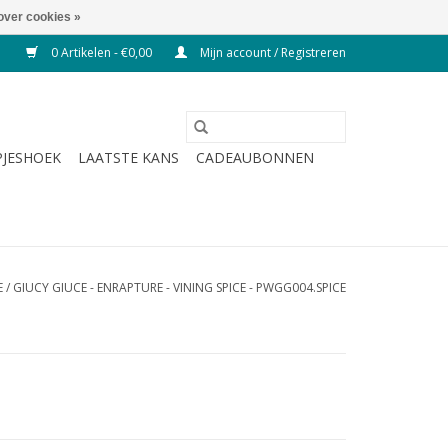
over cookies »
0 Artikelen - €0,00
Mijn account / Registreren
JESHOEK
LAATSTE KANS
CADEAUBONNEN
E
/
GIUCY GIUCE - ENRAPTURE - VINING SPICE - PWGG004.SPICE