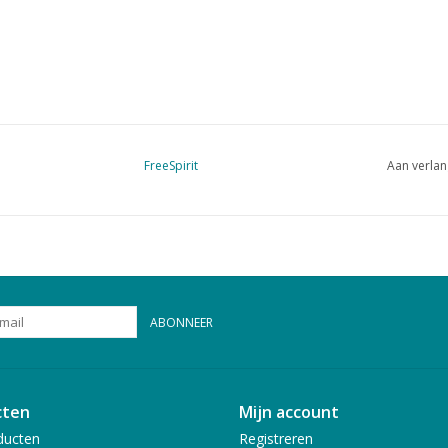
FreeSpirit
Aan verlan
ABONNEER
cten
Mijn account
ducten
Registreren