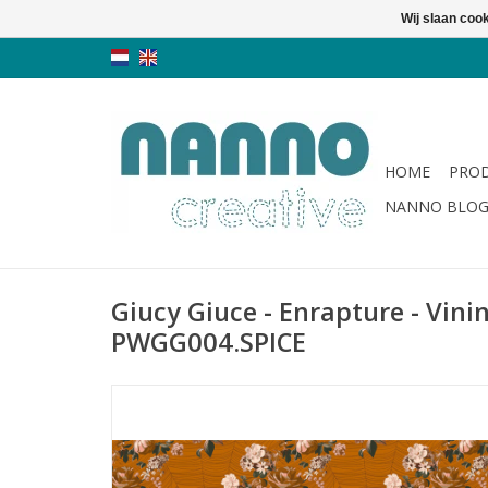
Wij slaan coo
HOME
PRO
NANNO BLO
Giucy Giuce - Enrapture - Vinin
PWGG004.SPICE