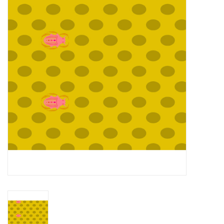
Cadeaubonnen
Nanno Blog
Merken
Beloningen