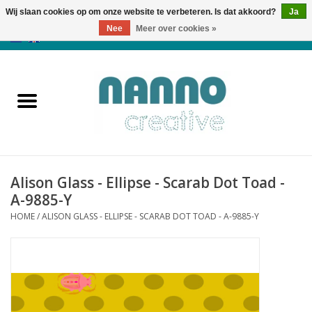
Wij slaan cookies op om onze website te verbeteren. Is dat akkoord?
Ja
Nee
Meer over cookies »
0 Artikelen - €0,00
Home
Producten
Cursussen
Alison Glass - Ellipse - Scarab Dot Toad -
Nieuws
A-9885-Y
HOME
/
ALISON GLASS - ELLIPSE - SCARAB DOT TOAD - A-9885-Y
Herfst & Halloween
Koopjeshoek
Laatste Kans