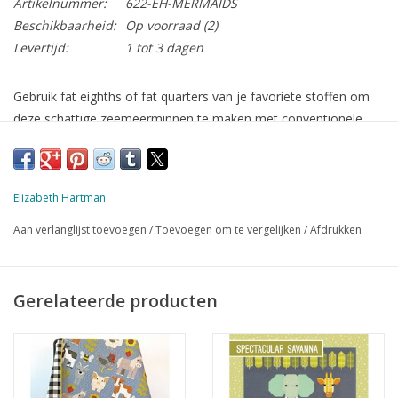
Artikelnummer:
622-EH-MERMAIDS
Beschikbaarheid:
Op voorraad
(2)
Levertijd:
1 tot 3 dagen
Gebruik fat eighths of fat quarters van je favoriete stoffen om
deze schattige zeemeerminnen te maken met conventionele
patchworktechnieken. Geen sjablonen of paper piecing! Het
patroon bevat instructies voor het maken van een 36” x 42”
Small Quilt en 66” x 78” Large Quilt.
Elizabeth Hartman
afmetingen quilts:
Klein: 36 x 42 inch / 91 x 107 cm
Aan verlanglijst toevoegen
/
Toevoegen om te vergelijken
/
Afdrukken
Groot: 66 x 78 inch / 168 x 198 cm
techniek:
Stitch & Flip
methode
Engels met veel duidelijke diagrammen
Gerelateerde producten