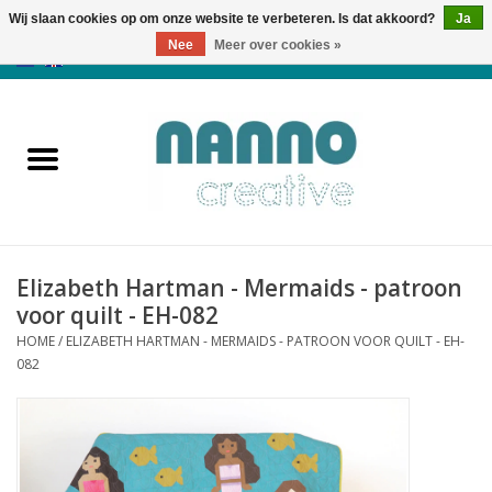
Wij slaan cookies op om onze website te verbeteren. Is dat akkoord?
Ja
Nee
Meer over cookies »
0 Artikelen - €0,00
Home
Producten
Cursussen
Elizabeth Hartman - Mermaids - patroon
Nieuws
voor quilt - EH-082
HOME
/
ELIZABETH HARTMAN - MERMAIDS - PATROON VOOR QUILT - EH-
Herfst & Halloween
082
Koopjeshoek
Laatste Kans