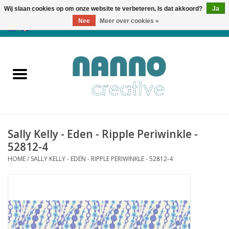
Wij slaan cookies op om onze website te verbeteren. Is dat akkoord?
Ja
Nee
Meer over cookies »
0 Artikelen - €0,00
Home
Producten
Cursussen
Sally Kelly - Eden - Ripple Periwinkle -
Nieuws
52812-4
HOME
/
SALLY KELLY - EDEN - RIPPLE PERIWINKLE - 52812-4
Herfst & Halloween
Koopjeshoek
Laatste Kans