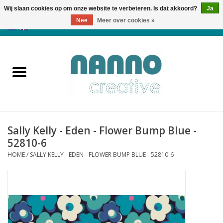
Wij slaan cookies op om onze website te verbeteren. Is dat akkoord?
Ja
Nee
Meer over cookies »
0 Artikelen - €0,00
Home
Producten
Cursussen
Sally Kelly - Eden - Flower Bump Blue -
Nieuws
52810-6
HOME
/
SALLY KELLY - EDEN - FLOWER BUMP BLUE - 52810-6
Herfst & Halloween
Koopjeshoek
Laatste Kans