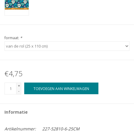
formaat:
*
€4,75
+
TOEVOEGEN AAN WINKELWAGEN
-
Informatie
Artikelnummer:
227-52810-6-25CM