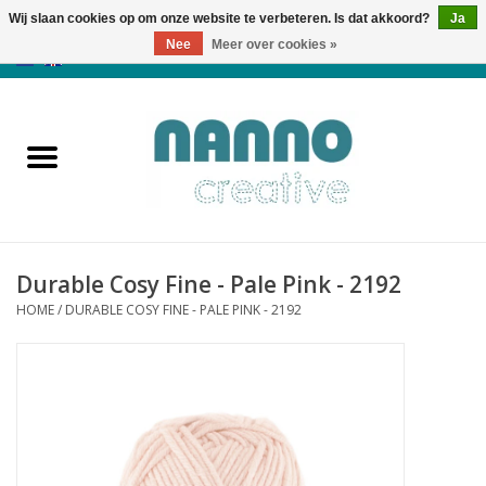
Wij slaan cookies op om onze website te verbeteren. Is dat akkoord?
Ja
Nee
Meer over cookies »
0 Artikelen - €0,00
Home
Producten
Cursussen
Durable Cosy Fine - Pale Pink - 2192
Nieuws
HOME
/
DURABLE COSY FINE - PALE PINK - 2192
Herfst & Halloween
Koopjeshoek
Laatste Kans