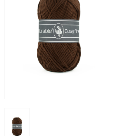
Cadeaubonnen
Nanno Blog
Merken
Beloningen