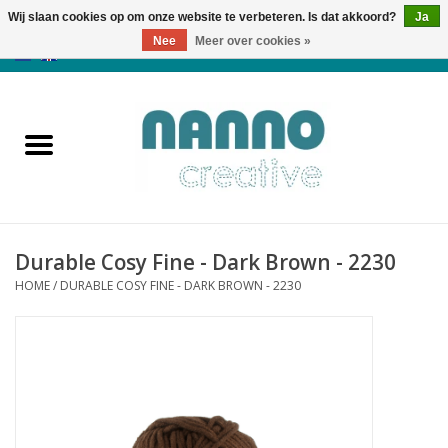
Wij slaan cookies op om onze website te verbeteren. Is dat akkoord?
Ja
Nee
Meer over cookies »
0 Artikelen - €0,00
Home
Producten
Cursussen
Durable Cosy Fine - Dark Brown - 2230
Nieuws
HOME
/
DURABLE COSY FINE - DARK BROWN - 2230
Herfst & Halloween
Koopjeshoek
Laatste Kans