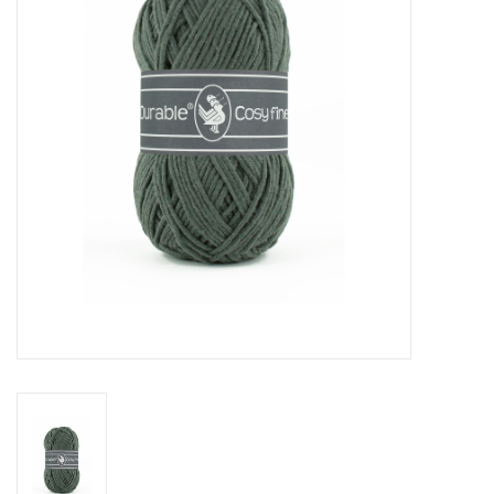
Cadeaubonnen
Nanno Blog
Merken
Beloningen