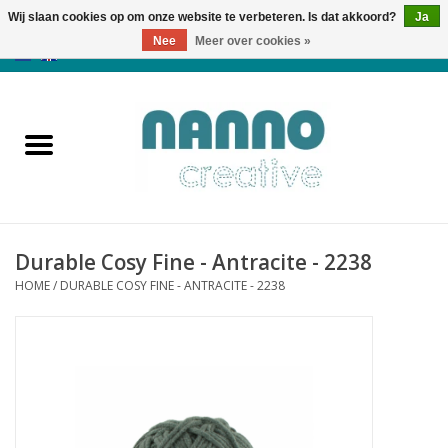
Wij slaan cookies op om onze website te verbeteren. Is dat akkoord?
Ja
Nee
Meer over cookies »
0 Artikelen - €0,00
Home
Producten
Cursussen
Durable Cosy Fine - Antracite - 2238
Nieuws
HOME
/
DURABLE COSY FINE - ANTRACITE - 2238
Herfst & Halloween
Koopjeshoek
Laatste Kans