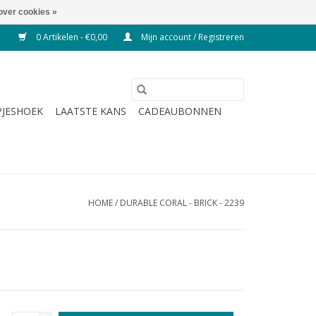
over cookies »
0 Artikelen - €0,00
Mijn account / Registreren
JESHOEK
LAATSTE KANS
CADEAUBONNEN
HOME
/
DURABLE CORAL - BRICK - 2239