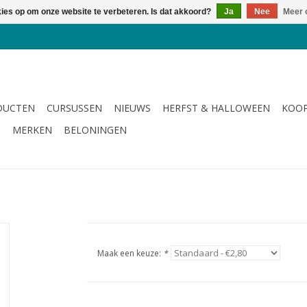
kies op om onze website te verbeteren. Is dat akkoord?
Ja
Nee
Meer 
DUCTEN
CURSUSSEN
NIEUWS
HERFST & HALLOWEEN
KOOP
G
MERKEN
BELONINGEN
Maak een keuze:
*