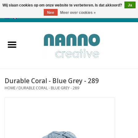
Wij slaan cookies op om onze website te verbeteren. Is dat akkoord?
Ja
Nee
Meer over cookies »
0 Artikelen - €0,00
Home
Producten
Cursussen
Durable Coral - Blue Grey - 289
Nieuws
HOME
/
DURABLE CORAL - BLUE GREY - 289
Herfst & Halloween
Koopjeshoek
Laatste Kans