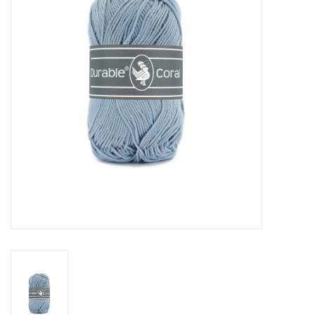
Cadeaubonnen
Nanno Blog
Merken
Beloningen