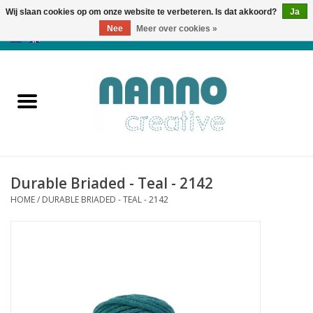
Wij slaan cookies op om onze website te verbeteren. Is dat akkoord?
Ja
Nee
Meer over cookies »
0 Artikelen - €0,00
Home
Producten
Cursussen
Durable Briaded - Teal - 2142
Nieuws
HOME
/
DURABLE BRIADED - TEAL - 2142
Herfst & Halloween
Koopjeshoek
Laatste Kans