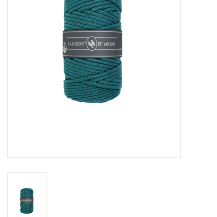
Cadeaubonnen
Nanno Blog
Merken
Beloningen