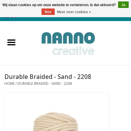
Wij slaan cookies op om onze website te verbeteren. Is dat akkoord?
Ja
Nee
Meer over cookies »
0 Artikelen - €0,00
Home
Producten
Cursussen
Durable Braided - Sand - 2208
Nieuws
HOME
/
DURABLE BRAIDED - SAND - 2208
Herfst & Halloween
Koopjeshoek
Laatste Kans