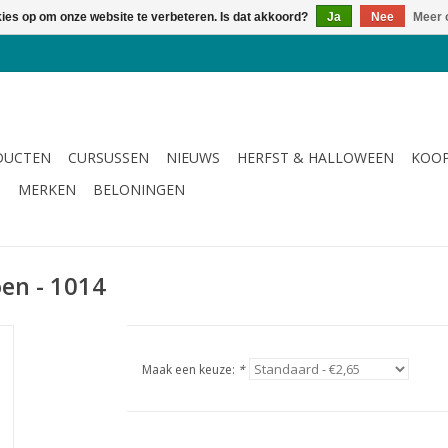
kies op om onze website te verbeteren. Is dat akkoord?
Ja
Nee
Meer 
DUCTEN
CURSUSSEN
NIEUWS
HERFST & HALLOWEEN
KOOP
G
MERKEN
BELONINGEN
en - 1014
Maak een keuze:
*