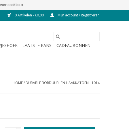
over cookies »
0 Artikelen - €0,00
Mijn account / Registreren
JESHOEK
LAATSTE KANS
CADEAUBONNEN
HOME
/
DURABLE BORDUUR- EN HAAKKATOEN - 1014