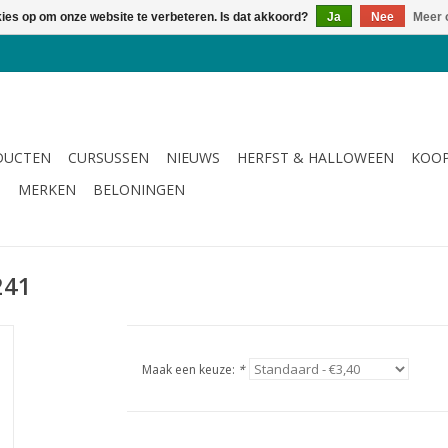
kies op om onze website te verbeteren. Is dat akkoord?
Ja
Nee
Meer 
DUCTEN
CURSUSSEN
NIEUWS
HERFST & HALLOWEEN
KOOP
G
MERKEN
BELONINGEN
241
Maak een keuze:
*