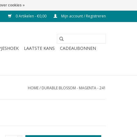
over cookies »
0 Artikelen - €0,00
Mijn account / Registreren
JESHOEK
LAATSTE KANS
CADEAUBONNEN
HOME
/
DURABLE BLOSSOM - MAGENTA - 241