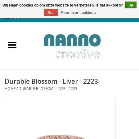
Wij slaan cookies op om onze website te verbeteren. Is dat akkoord?
Ja
Nee
Meer over cookies »
0 Artikelen - €0,00
Home
Producten
Cursussen
Durable Blossom - Liver - 2223
Nieuws
HOME
/
DURABLE BLOSSOM - LIVER - 2223
Herfst & Halloween
Koopjeshoek
Laatste Kans