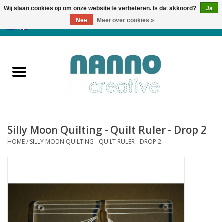
Wij slaan cookies op om onze website te verbeteren. Is dat akkoord?
Ja
Nee
Meer over cookies »
0 Artikelen - €0,00
Home
Producten
Cursussen
Silly Moon Quilting - Quilt Ruler - Drop 2
Nieuws
HOME
/
SILLY MOON QUILTING - QUILT RULER - DROP 2
Herfst & Halloween
Koopjeshoek
Laatste Kans