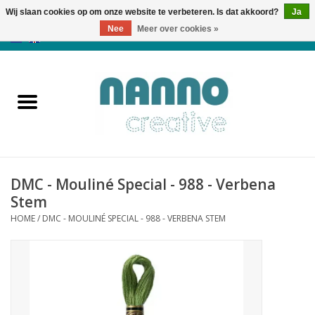
Wij slaan cookies op om onze website te verbeteren. Is dat akkoord?
Ja
Nee
Meer over cookies »
0 Artikelen - €0,00
Home
Producten
Cursussen
DMC - Mouliné Special - 988 - Verbena
Nieuws
Stem
HOME
/
DMC - MOULINÉ SPECIAL - 988 - VERBENA STEM
Herfst & Halloween
Koopjeshoek
Laatste Kans