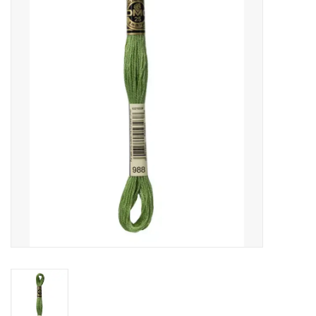
Cadeaubonnen
Nanno Blog
Merken
Beloningen