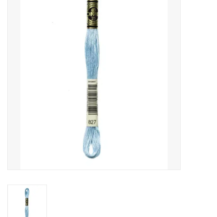
Cadeaubonnen
Nanno Blog
Merken
Beloningen