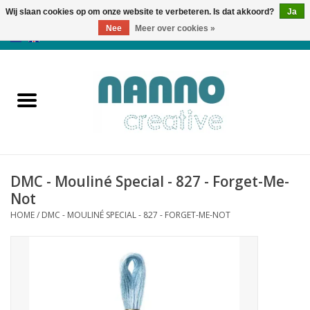
Wij slaan cookies op om onze website te verbeteren. Is dat akkoord?
Ja
Nee
Meer over cookies »
0 Artikelen - €0,00
Home
Producten
Cursussen
DMC - Mouliné Special - 827 - Forget-Me-
Nieuws
Not
HOME
/
DMC - MOULINÉ SPECIAL - 827 - FORGET-ME-NOT
Herfst & Halloween
Koopjeshoek
Laatste Kans