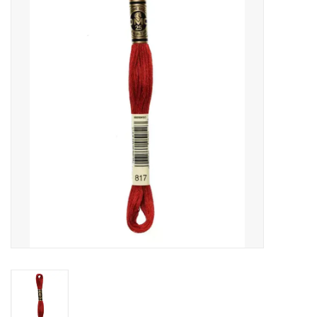
Cadeaubonnen
Nanno Blog
Merken
Beloningen