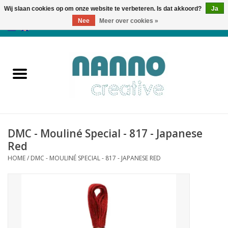
Wij slaan cookies op om onze website te verbeteren. Is dat akkoord?
Ja
Nee
Meer over cookies »
0 Artikelen - €0,00
Home
Producten
Cursussen
DMC - Mouliné Special - 817 - Japanese
Nieuws
Red
HOME
/
DMC - MOULINÉ SPECIAL - 817 - JAPANESE RED
Herfst & Halloween
Koopjeshoek
Laatste Kans