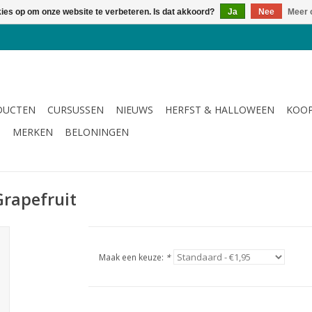
kies op om onze website te verbeteren. Is dat akkoord?
Ja
Nee
Meer 
DUCTEN
CURSUSSEN
NIEUWS
HERFST & HALLOWEEN
KOOP
G
MERKEN
BELONINGEN
Grapefruit
Maak een keuze:
*