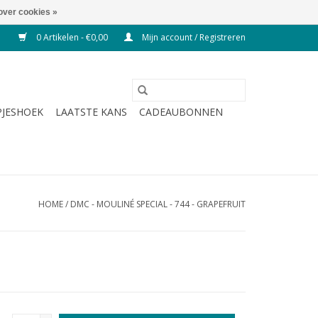
over cookies »
0 Artikelen - €0,00
Mijn account / Registreren
JESHOEK
LAATSTE KANS
CADEAUBONNEN
HOME
/
DMC - MOULINÉ SPECIAL - 744 - GRAPEFRUIT