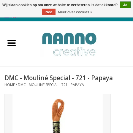
Wij slaan cookies op om onze website te verbeteren. Is dat akkoord?
Ja
Nee
Meer over cookies »
0 Artikelen - €0,00
Home
Producten
Cursussen
DMC - Mouliné Special - 721 - Papaya
Nieuws
HOME
/
DMC - MOULINÉ SPECIAL - 721 - PAPAYA
Herfst & Halloween
Koopjeshoek
Laatste Kans