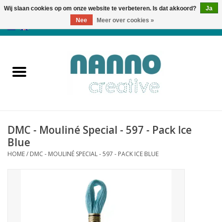
Wij slaan cookies op om onze website te verbeteren. Is dat akkoord?
Ja
Nee
Meer over cookies »
0 Artikelen - €0,00
Home
Producten
Cursussen
DMC - Mouliné Special - 597 - Pack Ice
Nieuws
Blue
HOME
/
DMC - MOULINÉ SPECIAL - 597 - PACK ICE BLUE
Herfst & Halloween
Koopjeshoek
Laatste Kans