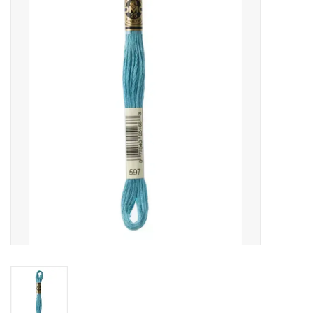
Cadeaubonnen
Nanno Blog
Merken
Beloningen