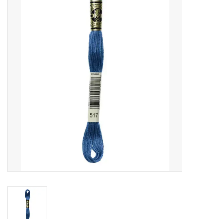
Cadeaubonnen
Nanno Blog
Merken
Beloningen