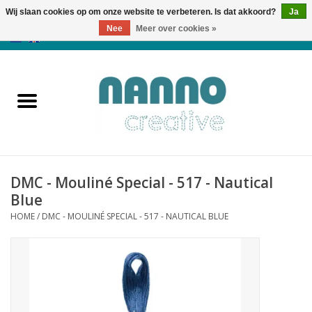
Wij slaan cookies op om onze website te verbeteren. Is dat akkoord?
Ja
Nee
Meer over cookies »
0 Artikelen - €0,00
Home
Producten
Cursussen
DMC - Mouliné Special - 517 - Nautical
Nieuws
Blue
HOME
/
DMC - MOULINÉ SPECIAL - 517 - NAUTICAL BLUE
Herfst & Halloween
Koopjeshoek
Laatste Kans