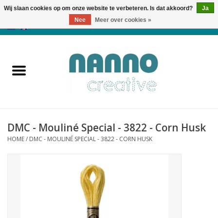
Wij slaan cookies op om onze website te verbeteren. Is dat akkoord?
Ja
Nee
Meer over cookies »
0 Artikelen - €0,00
Home
Producten
Cursussen
DMC - Mouliné Special - 3822 - Corn Husk
Nieuws
HOME
/
DMC - MOULINÉ SPECIAL - 3822 - CORN HUSK
Herfst & Halloween
Koopjeshoek
Laatste Kans