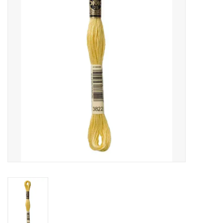
Cadeaubonnen
Nanno Blog
Merken
Beloningen