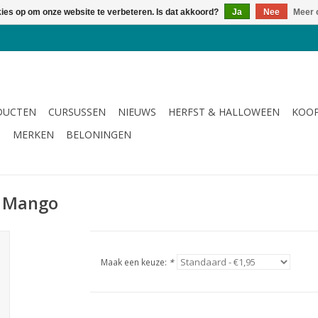
kies op om onze website te verbeteren. Is dat akkoord?
Ja
Nee
Meer 
DUCTEN
CURSUSSEN
NIEUWS
HERFST & HALLOWEEN
KOOP
G
MERKEN
BELONINGEN
- Mango
Maak een keuze:
*