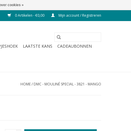
over cookies »
0 Artikelen - €0,00
Mijn account / Registreren
JESHOEK
LAATSTE KANS
CADEAUBONNEN
HOME
/
DMC - MOULINÉ SPECIAL - 3821 - MANGO