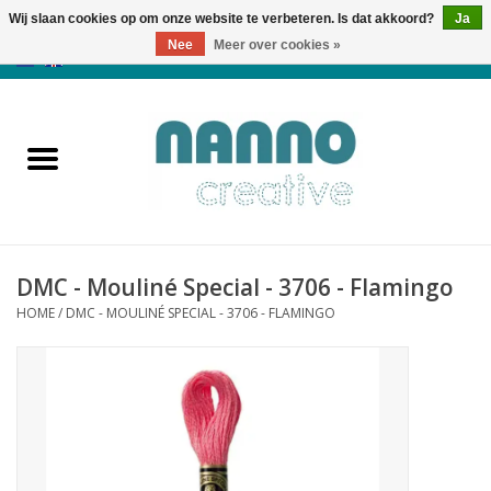
Wij slaan cookies op om onze website te verbeteren. Is dat akkoord?
Ja
Nee
Meer over cookies »
0 Artikelen - €0,00
Home
Producten
Cursussen
DMC - Mouliné Special - 3706 - Flamingo
Nieuws
HOME
/
DMC - MOULINÉ SPECIAL - 3706 - FLAMINGO
Herfst & Halloween
Koopjeshoek
Laatste Kans