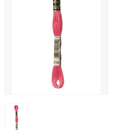
Cadeaubonnen
Nanno Blog
Merken
Beloningen