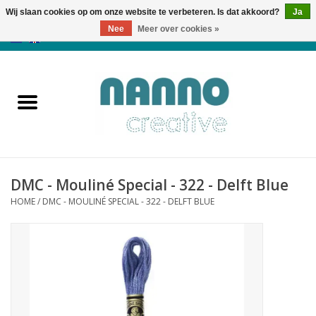
Wij slaan cookies op om onze website te verbeteren. Is dat akkoord?
Ja
Nee
Meer over cookies »
0 Artikelen - €0,00
Home
Producten
Cursussen
DMC - Mouliné Special - 322 - Delft Blue
Nieuws
HOME
/
DMC - MOULINÉ SPECIAL - 322 - DELFT BLUE
Herfst & Halloween
Koopjeshoek
Laatste Kans