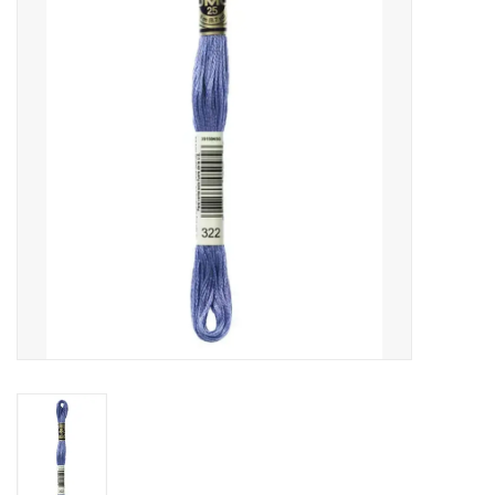
Cadeaubonnen
Nanno Blog
Merken
Beloningen