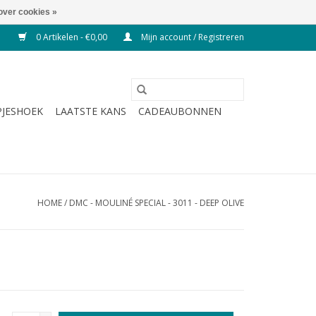
over cookies »
0 Artikelen - €0,00
Mijn account / Registreren
JESHOEK
LAATSTE KANS
CADEAUBONNEN
HOME
/
DMC - MOULINÉ SPECIAL - 3011 - DEEP OLIVE