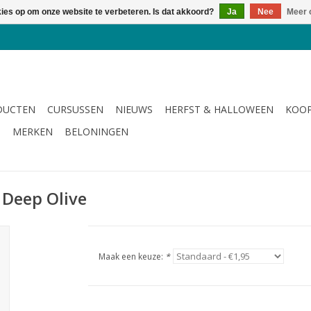
kies op om onze website te verbeteren. Is dat akkoord?
Ja
Nee
Meer 
DUCTEN
CURSUSSEN
NIEUWS
HERFST & HALLOWEEN
KOOP
G
MERKEN
BELONINGEN
 Deep Olive
Maak een keuze:
*