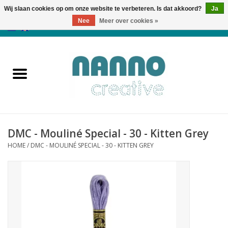
Wij slaan cookies op om onze website te verbeteren. Is dat akkoord?
Ja
Nee
Meer over cookies »
0 Artikelen - €0,00
Home
Producten
Cursussen
DMC - Mouliné Special - 30 - Kitten Grey
Nieuws
HOME
/
DMC - MOULINÉ SPECIAL - 30 - KITTEN GREY
Herfst & Halloween
Koopjeshoek
Laatste Kans