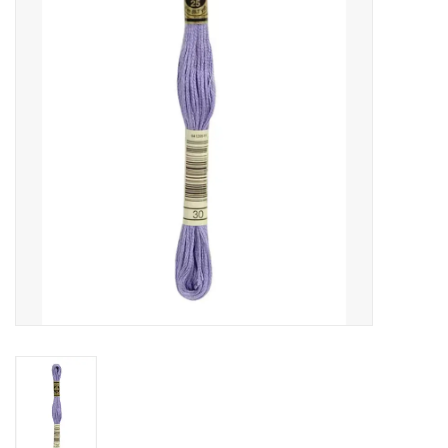
Cadeaubonnen
Nanno Blog
Merken
Beloningen