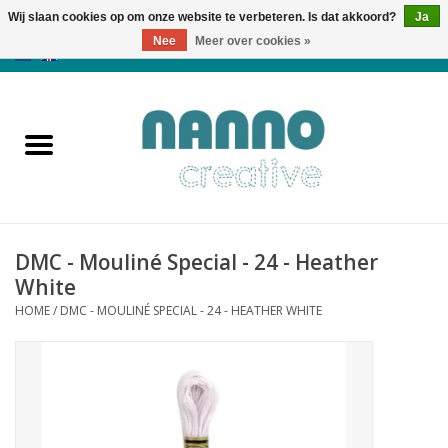
Wij slaan cookies op om onze website te verbeteren. Is dat akkoord?
Ja
Nee
Meer over cookies »
0 Artikelen - €0,00
Home
Producten
Cursussen
DMC - Mouliné Special - 24 - Heather
Nieuws
White
HOME
/
DMC - MOULINÉ SPECIAL - 24 - HEATHER WHITE
Herfst & Halloween
Koopjeshoek
Laatste Kans