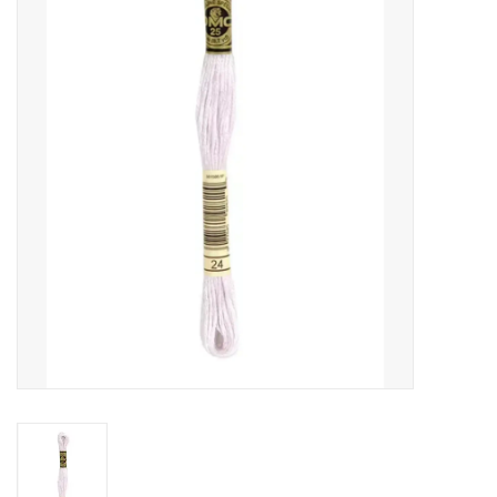
Cadeaubonnen
Nanno Blog
Merken
Beloningen