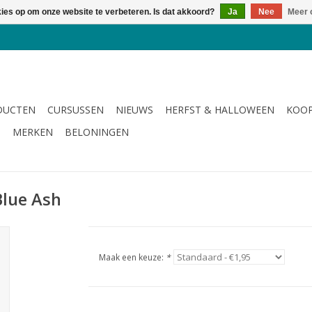
kies op om onze website te verbeteren. Is dat akkoord?
Ja
Nee
Meer 
DUCTEN
CURSUSSEN
NIEUWS
HERFST & HALLOWEEN
KOOP
G
MERKEN
BELONINGEN
Blue Ash
Maak een keuze:
*