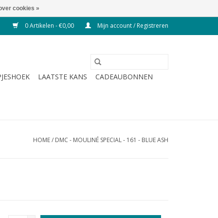
over cookies »
0 Artikelen - €0,00
Mijn account / Registreren
JESHOEK
LAATSTE KANS
CADEAUBONNEN
HOME
/
DMC - MOULINÉ SPECIAL - 161 - BLUE ASH