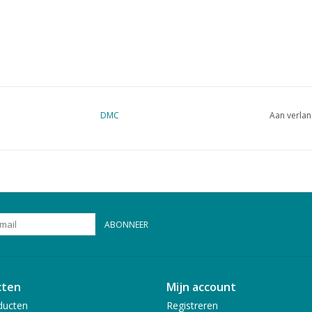
DMC
Aan verlan
ABONNEER
cten
Mijn account
ducten
Registreren