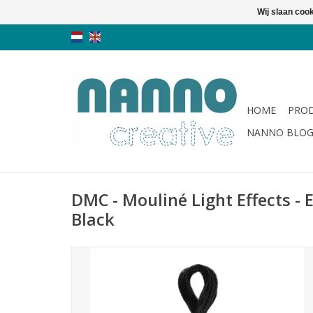
Wij slaan coo
HOME
PRO
NANNO BLO
DMC - Mouliné Light Effects - E
Black