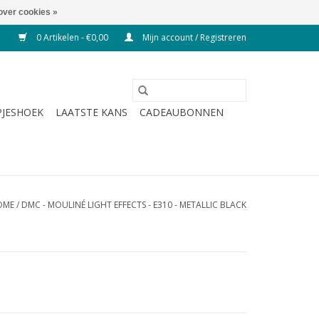
over cookies »
0 Artikelen - €0,00
Mijn account / Registreren
JESHOEK
LAATSTE KANS
CADEAUBONNEN
OME
/
DMC - MOULINÉ LIGHT EFFECTS - E310 - METALLIC BLACK