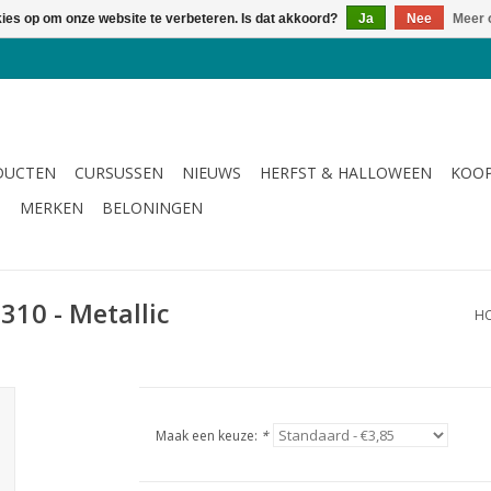
kies op om onze website te verbeteren. Is dat akkoord?
Ja
Nee
Meer 
DUCTEN
CURSUSSEN
NIEUWS
HERFST & HALLOWEEN
KOOP
G
MERKEN
BELONINGEN
310 - Metallic
H
Maak een keuze:
*