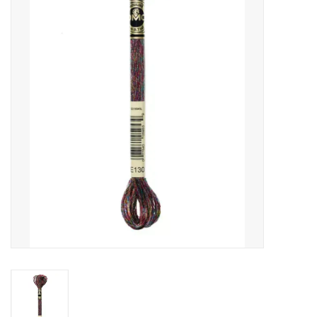
Cadeaubonnen
Nanno Blog
Merken
Beloningen