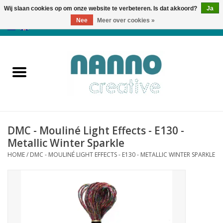
Wij slaan cookies op om onze website te verbeteren. Is dat akkoord?
Ja
Nee
Meer over cookies »
0 Artikelen - €0,00
Home
Producten
Cursussen
DMC - Mouliné Light Effects - E130 -
Nieuws
Metallic Winter Sparkle
HOME
/
DMC - MOULINÉ LIGHT EFFECTS - E130 - METALLIC WINTER SPARKLE
Herfst & Halloween
Koopjeshoek
Laatste Kans