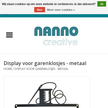
Wij slaan cookies op om onze website te verbeteren. Is dat akkoord?
Ja
Nee
Meer over cookies »
0 Artikelen - €0,00
Home
Producten
Cursussen
Display voor garenklosjes - metaal
Nieuws
HOME
/
DISPLAY VOOR GARENKLOSJES - METAAL
Herfst & Halloween
Koopjeshoek
Laatste Kans