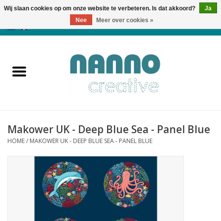
Wij slaan cookies op om onze website te verbeteren. Is dat akkoord?
Ja
Nee
Meer over cookies »
0 Artikelen - €0,00
Home
Producten
Cursussen
Makower UK - Deep Blue Sea - Panel Blue
Nieuws
HOME
/
MAKOWER UK - DEEP BLUE SEA - PANEL BLUE
Herfst & Halloween
Koopjeshoek
Laatste Kans