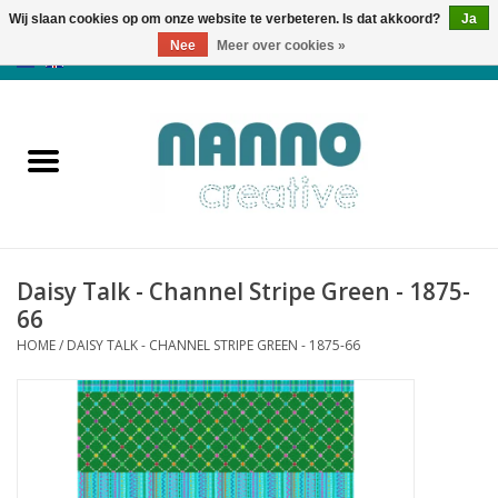
Wij slaan cookies op om onze website te verbeteren. Is dat akkoord?
Ja
Nee
Meer over cookies »
0 Artikelen - €0,00
Home
Producten
Cursussen
Daisy Talk - Channel Stripe Green - 1875-
Nieuws
66
HOME
/
DAISY TALK - CHANNEL STRIPE GREEN - 1875-66
Herfst & Halloween
Koopjeshoek
Laatste Kans