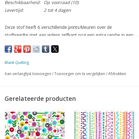
Beschikbaarheid:
Op voorraad
(10)
Levertijd:
2 tot 4 dagen
Deze stof heeft 6 verschillende prints/kleuren over de
stofbreedte met aan iedere zelfkant nog een extra randje in een
andere print, ideaal wanneer je veel verschillende stoffen wil
gebruiken! Iedere baan is iets minder dan 7 inch breed.
Omdat de stof door loopt over de gehele stofbreedte kunnen
Blank Quilting
wij geen Fat Quarters snijden omdat deze dan niet allemaal het
Aan verlanglijst toevoegen
/
Toevoegen om te vergelijken
/
Afdrukken
zelfde zijn. Daarom is deze stof enkel verkrijgbaar per 25 cm,
indien je meerdere eenheden bestelt, dan snijden we het als één
stuk.
Gerelateerde producten