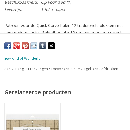
Beschikbaarheid:
Op voorraad
(1)
Levertijd:
1 tot 3 dagen
Patroon voor de Quick Curve Ruler. 12 traditionele blokken met
een moderne twist. Gebruik ze alle 12 om een moderne sampler
te maken, of gebruik 1 blok om daarmee een hele quilt of
bijvoorbeeld een kussen te maken.
Met duidelijke instructies en afbeeldingen voor ieder blok.
Sew Kind of Wonderful
Inclusief 2 layout voorbeelden voor een quilt van 68 x 86 inch (±
Aan verlanglijst toevoegen
/
Toevoegen om te vergelijken
/
Afdrukken
172 x 218 cm)
engels
20 pagina's
Gerelateerde producten
Quick Curve Ruler is niet inbegrepen.