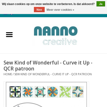
Wij slaan cookies op om onze website te verbeteren. Is dat akkoord?
Ja
Nee
Meer over cookies »
0 Artikelen - €0,00
Home
Producten
Cursussen
Sew Kind of Wonderful - Curve it Up -
Nieuws
QCR patroon
HOME
/
SEW KIND OF WONDERFUL - CURVE IT UP - QCR PATROON
Herfst & Halloween
Koopjeshoek
Laatste Kans