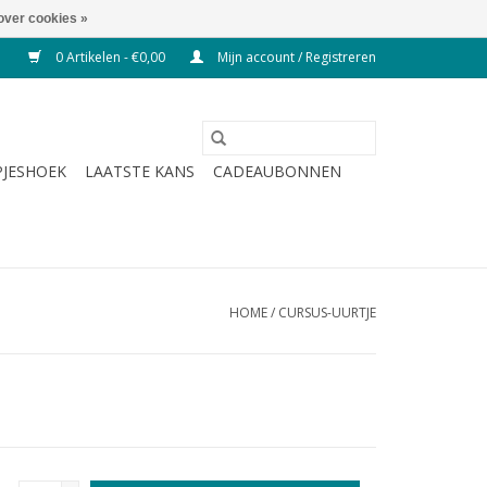
over cookies »
0 Artikelen - €0,00
Mijn account / Registreren
JESHOEK
LAATSTE KANS
CADEAUBONNEN
HOME
/
CURSUS-UURTJE