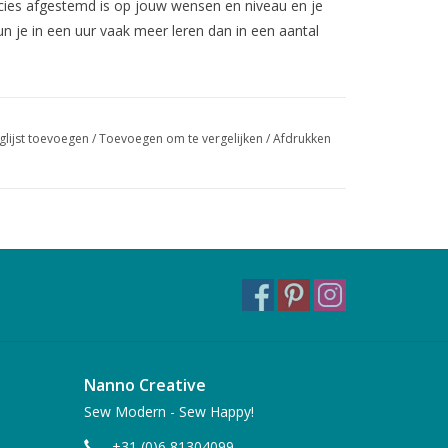
cies afgestemd is op jouw wensen en niveau en je
un je in een uur vaak meer leren dan in een aantal
xclusief materiaal
maandag t/m donderdag, in de ochtend (vanaf
glijst toevoegen
/
Toevoegen om te vergelijken
/
Afdrukken
 uur), op basis van beschikbaarheid.
n ons vraagt, zit er minimaal 1 week tussen
de cursusruimte van Nanno Creative
n contact met ons op via
e-mail
of telefoon: 06-
Nanno Creative
Sew Modern - Sew Happy!
+31 (0)6 81304099