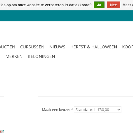
kies op om onze website te verbeteren. Is dat akkoord?
Ja
Nee
Meer 
DUCTEN
CURSUSSEN
NIEUWS
HERFST & HALLOWEEN
KOOP
G
MERKEN
BELONINGEN
Maak een keuze:
*