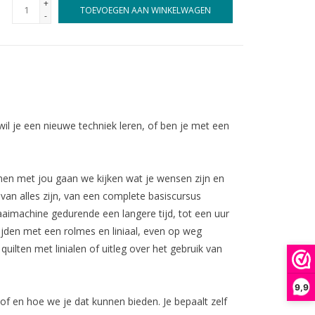
+
TOEVOEGEN AAN WINKELWAGEN
-
wil je een nieuwe techniek leren, of ben je met een
amen met jou gaan we kijken wat je wensen zijn en
an alles zijn, van een complete basiscursus
aimachine gedurende een langere tijd, tot een uur
nijden met een rolmes en liniaal, even op weg
uilten met linialen of uitleg over het gebruik van
9,9
n of en hoe we je dat kunnen bieden. Je bepaalt zelf