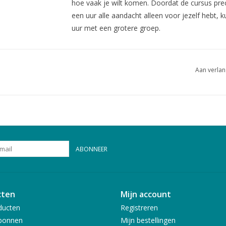
hoe vaak je wilt komen. Doordat de cursus pre
een uur alle aandacht alleen voor jezelf hebt, k
uur met een grotere groep.
De kosten voor 1 uur privé-les zijn €30,00, e
cursus-uurtjes kunnen geboekt worden van 
Aan verlan
10:00 uur), middag en avond (tot uiterlijk 21:00
omdat elke cursus ook voorbereidingstijd va
aanvraag en het cursus-uurtje.
het cursus-uurtje wordt alleen gegeven in 
Als je een cursus-uurtje wilt boeken, neem da
ABONNEER
81304099
cten
Mijn account
ducten
Registreren
bonnen
Mijn bestellingen