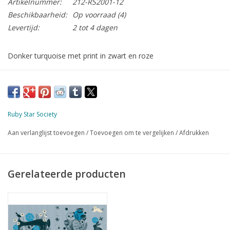
Artikelnummer:
212-RS2001-12
Beschikbaarheid:
Op voorraad
(4)
Levertijd:
2 tot 4 dagen
Donker turquoise met print in zwart en roze
Panel met:
4 grote afbeeldingen van een uil, beer, eenhoorn en
naaimachine
1 kleine afbeelding van een konijn
Ruby Star Society
3 grote labels
Aan verlanglijst toevoegen
/
Toevoegen om te vergelijken
/
Afdrukken
10 kleine labels met afbeelding en tekst
15 kleine labels met alleen tekst
Gerelateerde producten