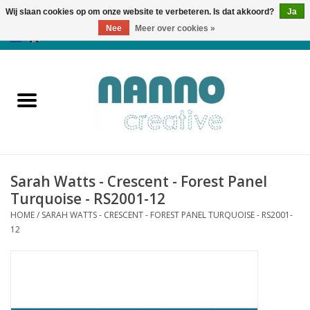
Wij slaan cookies op om onze website te verbeteren. Is dat akkoord?
Ja
Nee
Meer over cookies »
0 Artikelen - €0,00
Home
Producten
Cursussen
Sarah Watts - Crescent - Forest Panel
Nieuws
Turquoise - RS2001-12
HOME
/
SARAH WATTS - CRESCENT - FOREST PANEL TURQUOISE - RS2001-
Herfst & Halloween
12
Koopjeshoek
Laatste Kans