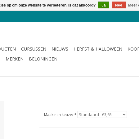
kies op om onze website te verbeteren. Is dat akkoord?
Ja
Nee
Meer 
DUCTEN
CURSUSSEN
NIEUWS
HERFST & HALLOWEEN
KOOP
G
MERKEN
BELONINGEN
Maak een keuze:
*