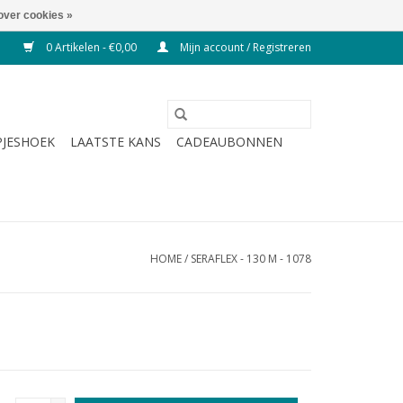
over cookies »
0 Artikelen - €0,00
Mijn account / Registreren
JESHOEK
LAATSTE KANS
CADEAUBONNEN
HOME
/
SERAFLEX - 130 M - 1078